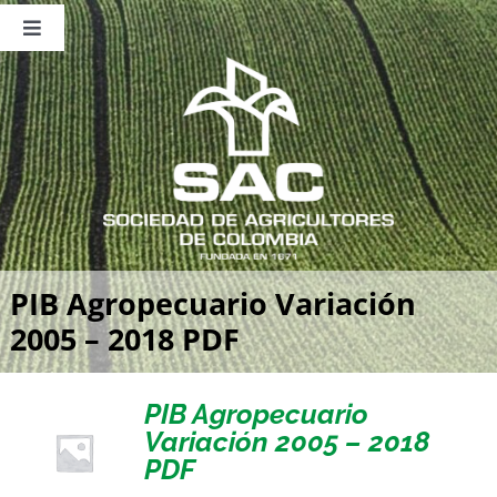
Saltar
al
Toggle
contenido
Navigation
Nosotros
Publicaciones
Sala de Prensa
Eventos
PIB Agropecuario Variación
2005 – 2018 PDF
PIB Agropecuario
Variación 2005 – 2018
PDF