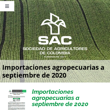
Saltar
al
Toggle
contenido
Navigation
Nosotros
Publicaciones
Sala de Prensa
Eventos
Importaciones agropecuarias a
septiembre de 2020
Importaciones
agropecuarias a
septiembre de 2020