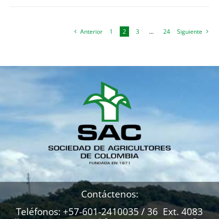
Anterior
1
2
3
…
24
Siguiente
Contáctenos:
Teléfonos: +57-601-2410035 / 36 Ext. 4083