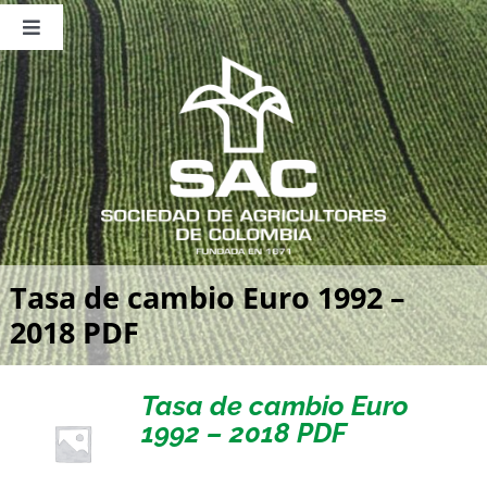
Saltar
al
Toggle
contenido
Navigation
Nosotros
Publicaciones
Sala de Prensa
Eventos
Tasa de cambio Euro 1992 –
2018 PDF
Tasa de cambio Euro
1992 – 2018 PDF