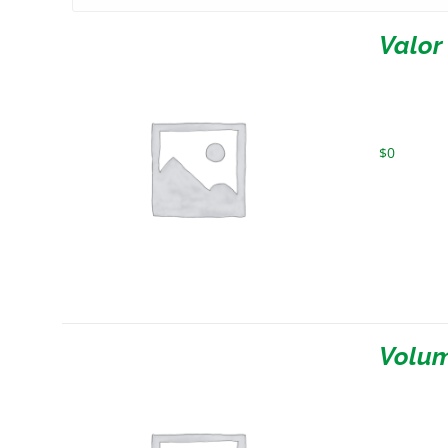
Valor
$
0
Volum