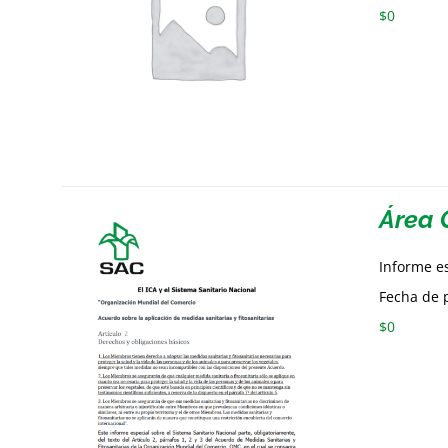
$
0
Área 
Informe e
Fecha de p
$
0