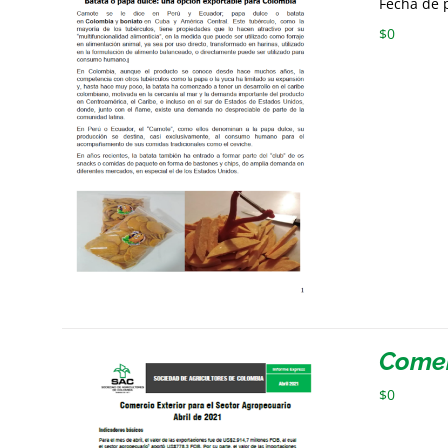
Fecha de p
$
0
Comer
$
0