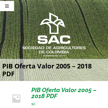
Saltar
al
Toggle
contenido
Navigation
Nosotros
Publicaciones
Sala de Prensa
Eventos
PIB Oferta Valor 2005 – 2018
PDF
PIB Oferta Valor 2005 –
2018 PDF
$
0