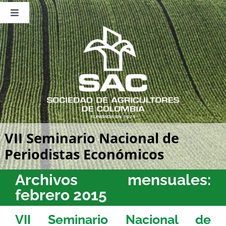
Saltar
al
Toggle
contenido
Navigation
Nosotros
Publicaciones
Sala de Prensa
Eventos
VII Seminario Nacional de
Periodistas Económicos
Archivos mensuales:
febrero 2015
VII Seminario Nacional de