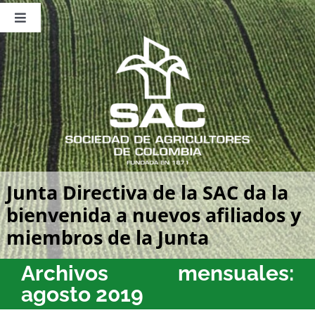
Saltar
al
Toggle
contenido
Navigation
Nosotros
Publicaciones
Sala de Prensa
Eventos
Junta Directiva de la SAC da la
bienvenida a nuevos afiliados y
miembros de la Junta
Archivos mensuales:
agosto 2019