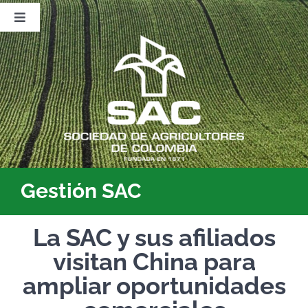
Saltar
al
Toggle
contenido
Navigation
Nosotros
Publicaciones
Sala de Prensa
Eventos
Gestión SAC
La SAC y sus afiliados
visitan China para
ampliar oportunidades