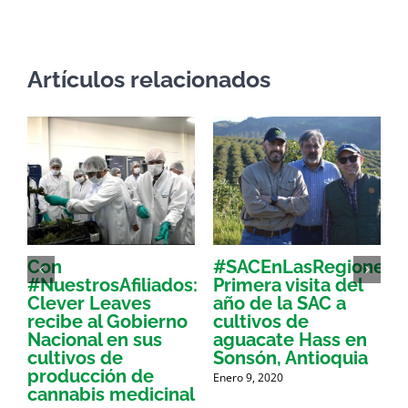
electrónico
Artículos relacionados
Con
#SACEnLasRegiones:
L
#NuestrosAfiliados:
Primera visita del
d
a
Clever Leaves
año de la SAC a
recibe al Gobierno
cultivos de
d
r
Nacional en sus
aguacate Hass en
cultivos de
Sonsón, Antioquia
producción de
Enero 9, 2020
N
cannabis medicinal