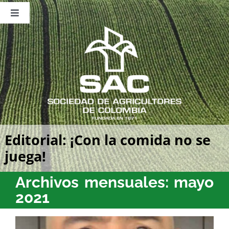
Saltar
al
Toggle
contenido
Navigation
Nosotros
Publicaciones
Sala de Prensa
Eventos
Editorial: ¡Con la comida no se
juega!
Archivos mensuales:
mayo
2021