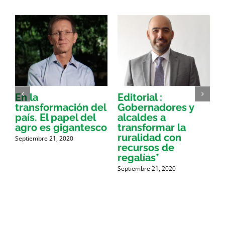
En la
Editorial :
transformación del
Gobernadores y
I
país. El papel del
alcaldes a
agro es gigantesco
transformar la
a
ruralidad con
Septiembre 21, 2020
S
recursos de
regalías*
Septiembre 21, 2020