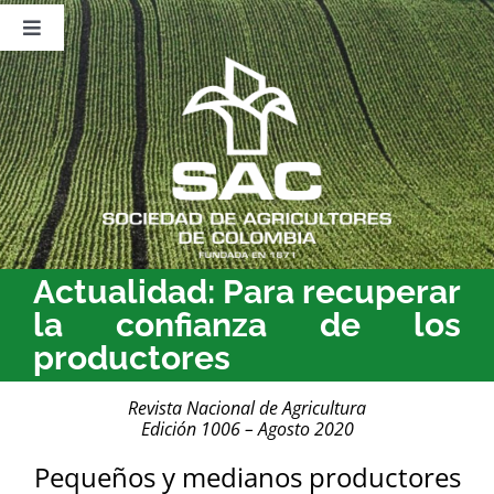
Saltar
al
Toggle
contenido
Navigation
Nosotros
Publicaciones
Sala de Prensa
Eventos
Actualidad: Para recuperar
la confianza de los
productores
Revista Nacional de Agricultura
Edición 1006 – Agosto 2020
Pequeños y medianos productores