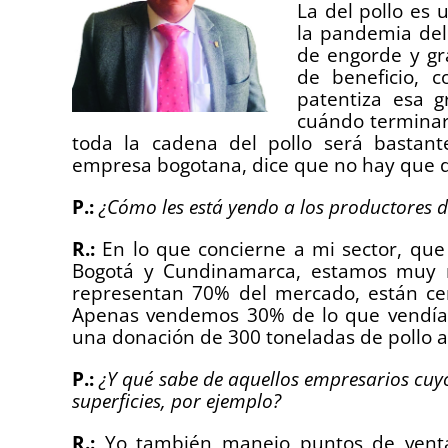
La del pollo es 
la pandemia del 
de engorde y gr
de beneficio, c
patentiza esa g
cuándo terminar
toda la cadena del pollo será bastan
empresa bogotana, dice que no hay que d
P.:
¿Cómo les está yendo a los productores 
R.:
En lo que concierne a mi sector, que
Bogotá y Cundinamarca, estamos muy m
representan 70% del mercado, están cer
Apenas vendemos 30% de lo que vendíamo
una donación de 300 toneladas de pollo a
P.:
¿Y qué sabe de aquellos empresarios cuy
superficies, por ejemplo?
R.:
Yo también manejo puntos de venta