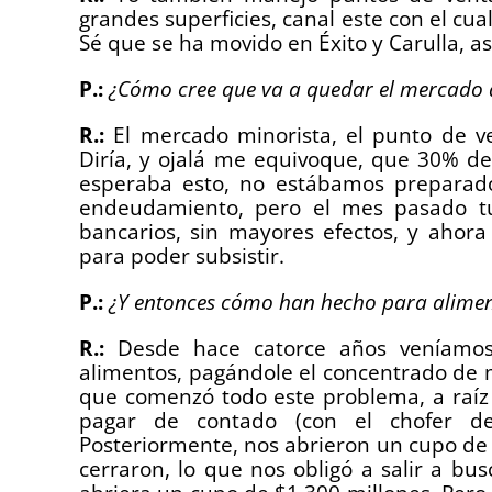
grandes superficies, canal este con el cua
Sé que se ha movido en Éxito y Carulla, a
P.:
¿Cómo cree que va a quedar el mercado d
R.:
El mercado minorista, el punto de ve
Diría, y ojalá me equivoque, que 30% d
esperaba esto, no estábamos preparado
endeudamiento, pero el mes pasado tuv
bancarios, sin mayores efectos, y ahor
para poder subsistir.
P.:
¿Y entonces cómo han hecho para aliment
R.:
Desde hace catorce años veníamo
alimentos, pagándole el concentrado de
que comenzó todo este problema, a raíz 
pagar de contado (con el chofer de
Posteriormente, nos abrieron un cupo de $
cerraron, lo que nos obligó a salir a b