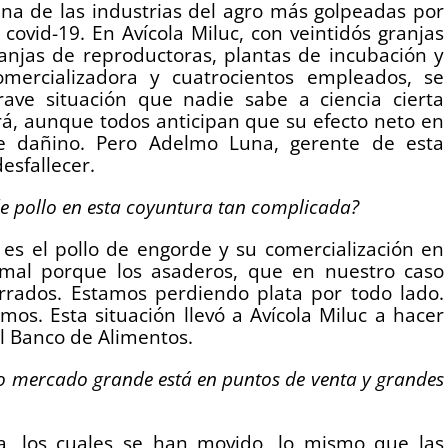
una de las industrias del agro más golpeadas por
covid-19. En Avícola Miluc, con veintidós granjas
anjas de reproductoras, plantas de incubación y
omercializadora y cuatrocientos empleados, se
rave situación que nadie sabe a ciencia cierta
á, aunque todos anticipan que su efecto neto en
te dañino. Pero Adelmo Luna, gerente de esta
esfallecer.
de pollo en esta coyuntura tan complicada?
 es el pollo de engorde y su comercialización en
al porque los asaderos, que en nuestro caso
rados. Estamos perdiendo plata por todo lado.
s. Esta situación llevó a Avícola Miluc a hacer
l Banco de Alimentos.
o mercado grande está en puntos de venta y grandes
, los cuales se han movido, lo mismo que las