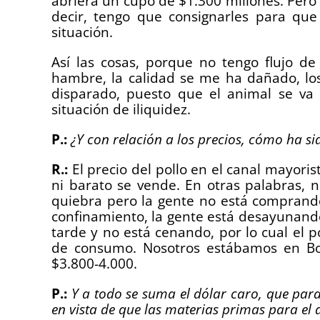
abriera un cupo de $1.300 millones. Pero y
decir, tengo que consignarles para que
situación.
Así las cosas, porque no tengo flujo de
hambre, la calidad se me ha dañado, los
disparado, puesto que el animal se va 
situación de iliquidez.
P.:
¿Y con relación a los precios, cómo ha si
R.:
El precio del pollo en el canal mayori
ni barato se vende. En otras palabras,
quiebra pero la gente no está comprando
confinamiento, la gente está desayunando
tarde y no está cenando, por lo cual el 
de consumo. Nosotros estábamos en Bo
$3.800-4.000.
P.:
Y a todo se suma el dólar caro, que para
en vista de que las materias primas para el