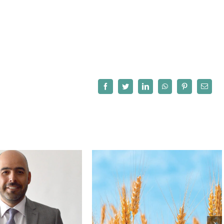
Facebook
Twitter
LinkedIn
WhatsApp
Pinterest
Correo
electró