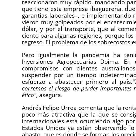
reaccionaron muy rápido, mandando para
que tiene esta empresa ibaguereña, dueñ
garantías laborales–, e implementando r
vieron muy golpeados por el encarecimi
dólar, y por el transporte, que al comi
ciento para algunas regiones, porque los 
regreso. El problema de los sobrecostos e
Pero igualmente la pandemia ha tenid
Inversiones Agropecuarias Doima. En 
compromisos con clientes australian
suspender por un tiempo indeterminad
esfuerzo a abastecer primero al país.
“
corremos el riesgo de perder importantes r
ético”
, asegura.
Andrés Felipe Urrea comenta que la rent
poco más atractiva que la que se consi
internacionales está ocurriendo algo po
Estados Unidos ya están observando lo 
abasto, que es donde se forman los precio