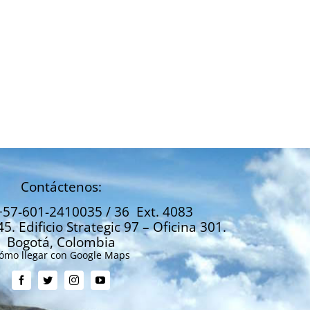
El agro, con protocolos de
Jorge Alejandro
bioseguridad
Castro: Me preo
siguiente cose
Julio 7, 2020
Julio 7, 2020
Contáctenos:
+57-601-2410035 / 36 Ext. 4083
45. Edificio Strategic 97 – Oficina 301.
Bogotá, Colombia
ómo llegar con Google Maps