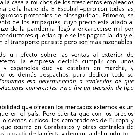
 la casa a muchos de los trescientos empleados
a de la hacienda El Escobal –pero con todas las
igurosos protocolos de bioseguridad. Primero, se
ento de los empaques, cuyo precio está atado al
enzo de la pandemia llegó a encarecerse mil por
conductores querían que se les pagara la ida y el
n el transporte persiste pero son más razonables.
o un efecto sobre las ventas al exterior de
efecto, la empresa decidió cumplir con unos
os y españoles que ya estaban en marcha, y
o los demás despachos, para dedicar todo su
Tomamos esa determinación a sabiendas de que
elaciones comerciales. Pero fue un decisión de tipo
abilidad que ofrecen los mercados externos es un
gue en el país. Pero cuenta que con los precios
r lo demás curioso: los compradores de Europa y
que ocurre en Corabastos y otras centrales de
s, a partir de la oferta y demanda del producto.