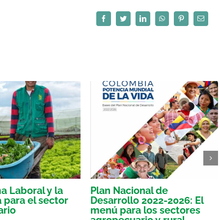
Facebook
Twitter
LinkedIn
WhatsApp
Pinterest
Correo
electró
a Laboral y la
Plan Nacional de
 para el sector
Desarrollo 2022-2026: El
rio
menú para los sectores
agropecuario y rural