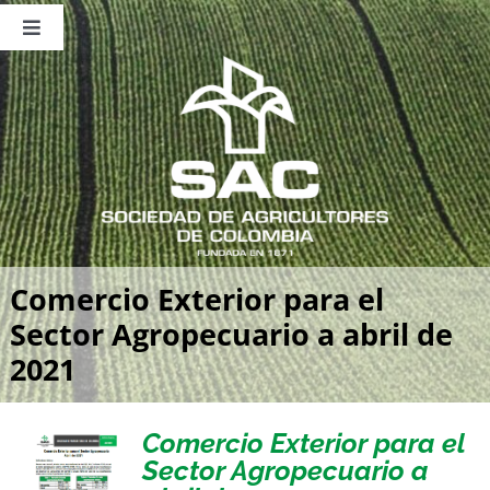
Saltar
al
Toggle
contenido
Navigation
Nosotros
Publicaciones
Sala de Prensa
Eventos
Comercio Exterior para el
Sector Agropecuario a abril de
2021
Comercio Exterior para el
Sector Agropecuario a