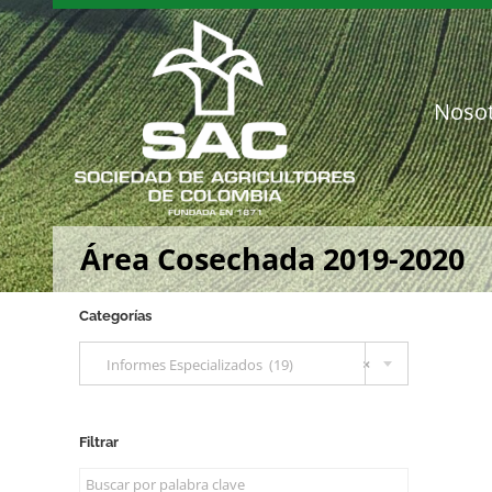
Saltar
al
contenido
Noso
Área Cosechada 2019-2020
Categorías

Informes Especializados (19)
×
Filtrar