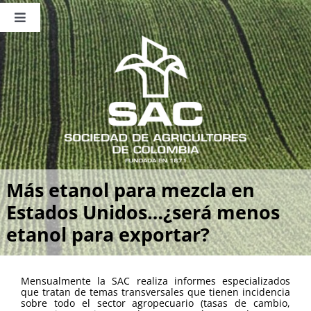
Saltar
al
Toggle
contenido
Navigation
Nosotros
Publicaciones
Sala de Prensa
Eventos
Más etanol para mezcla en
Estados Unidos…¿será menos
etanol para exportar?
Mensualmente la SAC realiza informes especializados
que tratan de temas transversales que tienen incidencia
sobre todo el sector agropecuario (tasas de cambio,