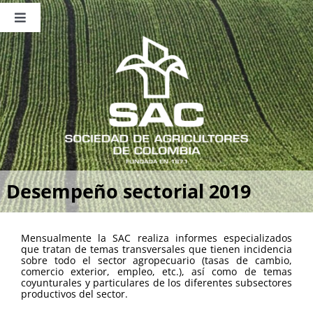
Saltar
al
Toggle
contenido
Navigation
Nosotros
Publicaciones
Sala de Prensa
Eventos
Desempeño sectorial 2019
Mensualmente la SAC realiza informes especializados
que tratan de temas transversales que tienen incidencia
sobre todo el sector agropecuario (tasas de cambio,
comercio exterior, empleo, etc.), así como de temas
coyunturales y particulares de los diferentes subsectores
productivos del sector.