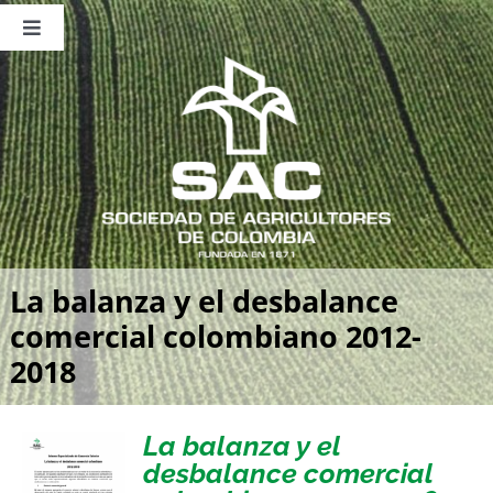
Saltar
al
Toggle
contenido
Navigation
Nosotros
Publicaciones
Sala de Prensa
Eventos
La balanza y el desbalance
comercial colombiano 2012-
2018
La balanza y el
desbalance comercial