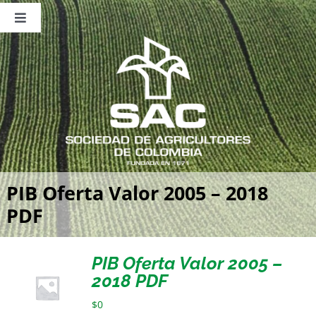
Saltar
al
Toggle
contenido
Navigation
Nosotros
Publicaciones
Sala de Prensa
Eventos
PIB Oferta Valor 2005 – 2018
PDF
PIB Oferta Valor 2005 –
2018 PDF
$
0