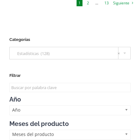
1
2
…
13
Siguiente
Categorías

Estadísticas (128)
×
Filtrar
Año
Año
Meses del producto
Meses del producto