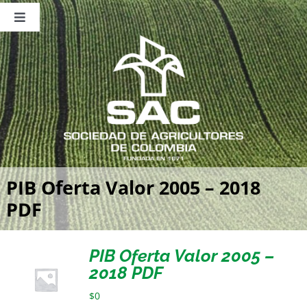
Saltar
al
Toggle
contenido
Navigation
Nosotros
Publicaciones
Sala de Prensa
Eventos
PIB Oferta Valor 2005 – 2018
PDF
PIB Oferta Valor 2005 –
2018 PDF
$
0