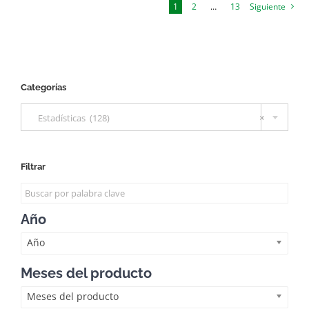
1
2
…
13
Siguiente
Categorías

Estadísticas (128)
×
Filtrar
Año
Año
Meses del producto
Meses del producto