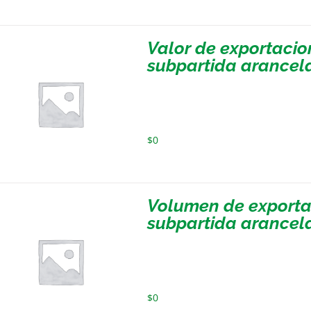
Valor de exportacio
subpartida arancela
$
0
Volumen de exporta
subpartida arancela
$
0