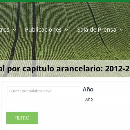
tros
Publicaciones
Sala de Prensa
l por capítulo arancelario: 2012-2
Año
Año
FILTRO