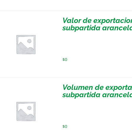
Valor de exportacio
subpartida arancela
$
0
Volumen de exporta
subpartida arancela
$
0