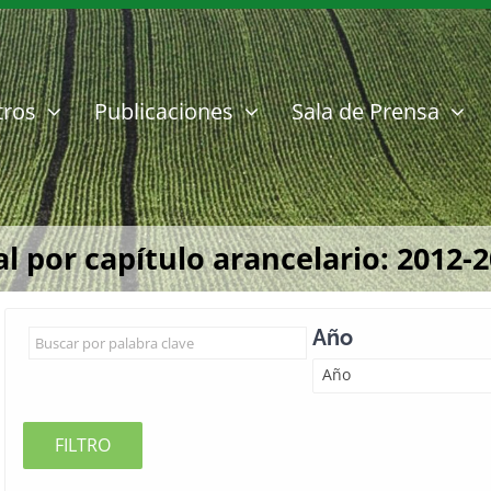
tros
Publicaciones
Sala de Prensa
l por capítulo arancelario: 2012-2
Año
Año
FILTRO