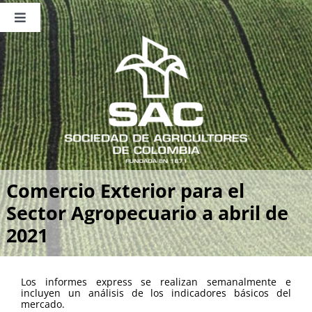
Saltar
al
Toggle
contenido
Navigation
Nosotros
Publicaciones
Sala de Prensa
Eventos
Comercio Exterior para el
Sector Agropecuario a abril de
2021
Los informes express se realizan semanalmente e
incluyen un análisis de los indicadores básicos del
mercado.