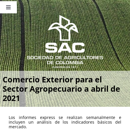
Saltar
al
Toggle
contenido
Navigation
Nosotros
Publicaciones
Sala de Prensa
Eventos
Comercio Exterior para el
Sector Agropecuario a abril de
2021
Los informes express se realizan semanalmente e
incluyen un análisis de los indicadores básicos del
mercado.