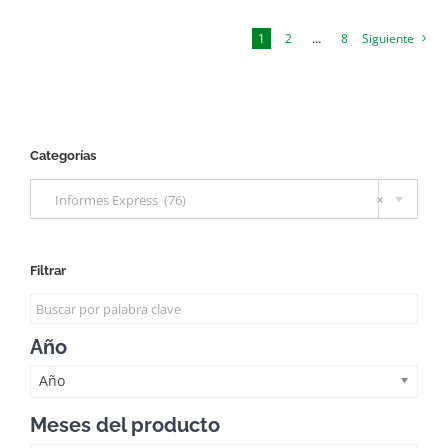
1
2
…
8
Siguiente
Categorías

Informes Express (76)
×
Filtrar
Año
Año
Meses del producto