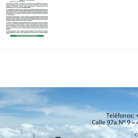
Teléfonos: 
Calle 97a N° 9 – 
C