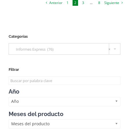
Anterior
1
2
3
…
8
Siguiente
Categorías

Informes Express (76)
×
Filtrar
Año
Año
Meses del producto
Meses del producto