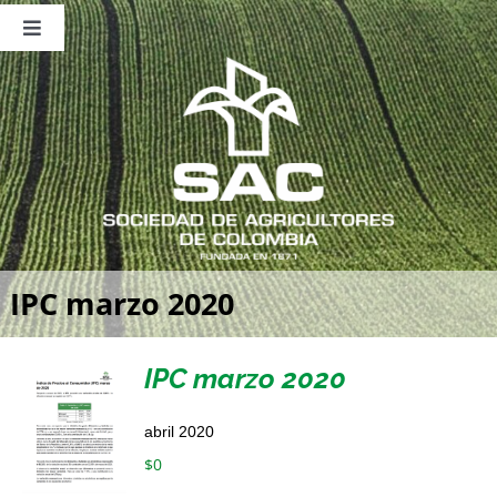
Saltar
al
Toggle
contenido
Navigation
Nosotros
Publicaciones
Sala de Prensa
Eventos
IPC marzo 2020
IPC marzo 2020
abril 2020
$
0