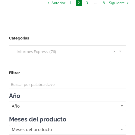
Anterior
1
2
3
…
8
Siguiente
Categorías

Informes Express (76)
×
Filtrar
Año
Año
Meses del producto
Meses del producto