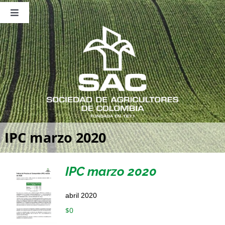
Saltar
al
Toggle
contenido
Navigation
Nosotros
Publicaciones
Sala de Prensa
Eventos
IPC marzo 2020
IPC marzo 2020
abril 2020
$
0