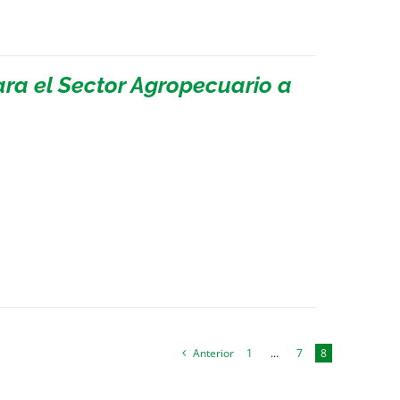
ara el Sector Agropecuario a
Anterior
1
…
7
8