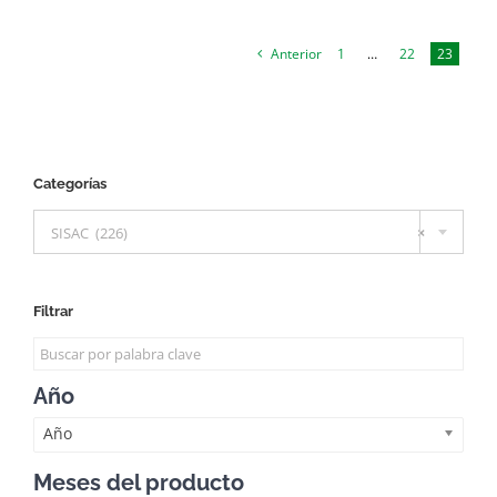
Anterior
1
…
22
23
Categorías

SISAC (226)
×
Filtrar
Año
Año
Meses del producto