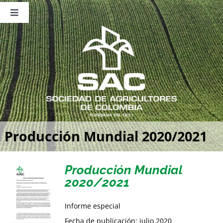
Saltar
al
Toggle
contenido
Navigation
Nosotros
Publicaciones
Sala de Prensa
Eventos
Producción Mundial 2020/2021
Producción Mundial
2020/2021
Informe especial
Fecha de publicación: julio 2020