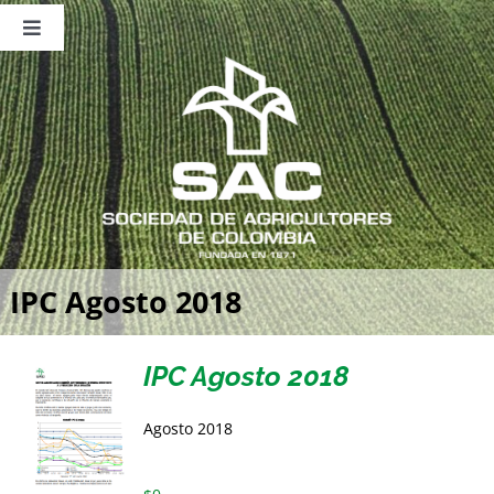
Saltar
al
Toggle
contenido
Navigation
Nosotros
Publicaciones
Sala de Prensa
Eventos
IPC Agosto 2018
IPC Agosto 2018
Agosto 2018