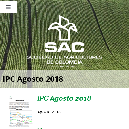
Saltar
al
Toggle
contenido
Navigation
Nosotros
Publicaciones
Sala de Prensa
Eventos
IPC Agosto 2018
IPC Agosto 2018
Agosto 2018