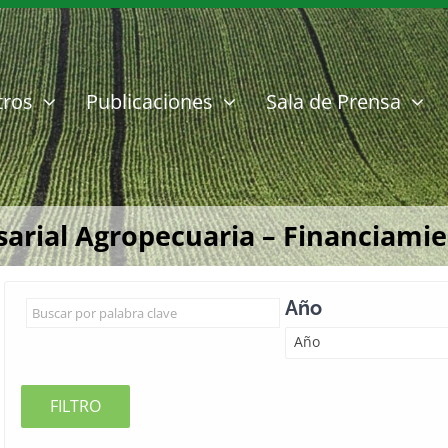
tros
Publicaciones
Sala de Prensa
rial Agropecuaria – Financiamien
Año
Año
FILTRO