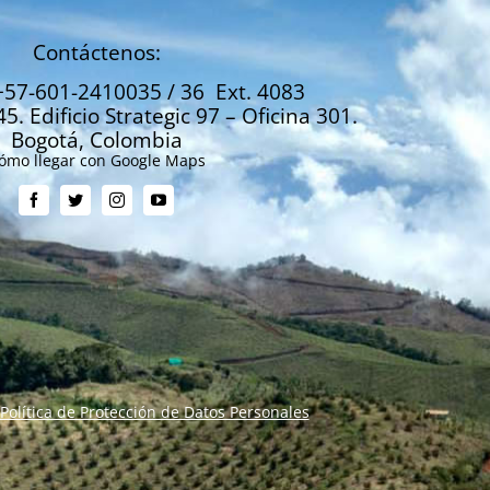
Contáctenos:
+57-601-2410035 / 36 Ext. 4083
45. Edificio Strategic 97 – Oficina 301.
Bogotá, Colombia
ómo llegar con Google Maps
Política de Protección de Datos Personales