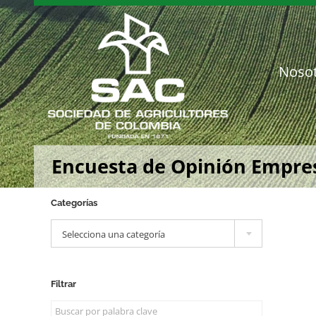
Saltar
al
contenido
Noso
Encuesta de Opinión Empresa
Categorías

Selecciona una categoría
Filtrar