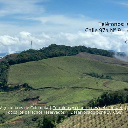
Teléfonos: 
Calle 97a N° 9 – 
C
Agricultores de Colombia |
Términos y condiciones del sitio web
|
Todos los derechos reservados | Desarrollado por
PLATCOM