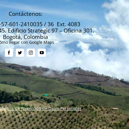
Contáctenos:
+57-601-2410035 / 36 Ext. 4083
45. Edificio Strategic 97 – Oficina 301.
Bogotá, Colombia
ómo llegar con Google Maps
Política de Protección de Datos Personales