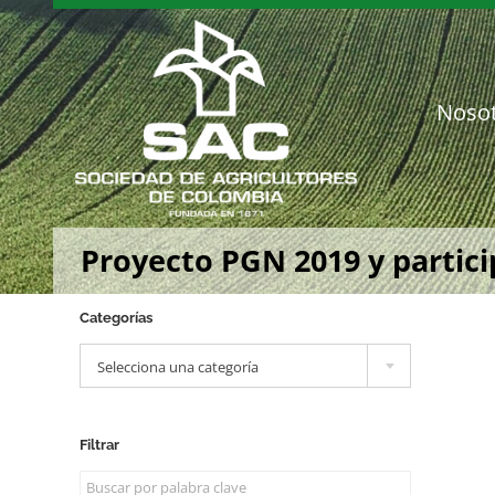
Saltar
al
contenido
Noso
Proyecto PGN 2019 y partic
Categorías

Selecciona una categoría
Filtrar