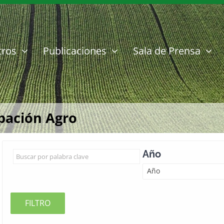
tros
Publicaciones
Sala de Prensa
ipación Agro
Año
Año
FILTRO