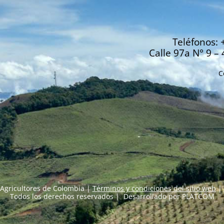
Teléfonos: 
Calle 97a N° 9 – 
C
Agricultores de Colombia |
Términos y condiciones del sitio web
|
Todos los derechos reservados | Desarrollado por
PLATCOM