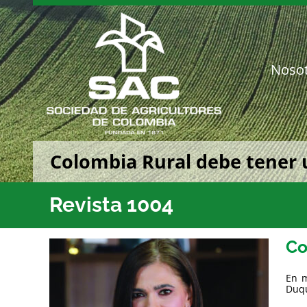
Saltar
al
contenido
Noso
Colombia Rural debe tener 
Revista 1004
Co
En m
Duqu