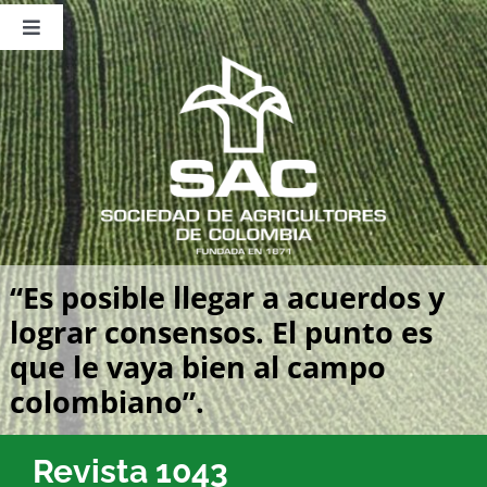
Saltar
al
Toggle
contenido
Navigation
Nosotros
Publicaciones
Sala de Prensa
Eventos
“Es posible llegar a acuerdos y
lograr consensos. El punto es
que le vaya bien al campo
colombiano”.
Revista 1043