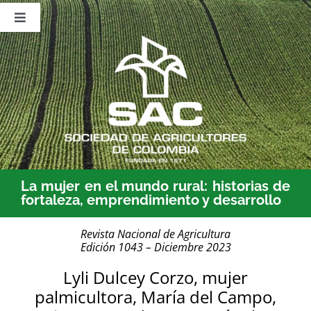
Saltar
al
Toggle
contenido
Navigation
Nosotros
Publicaciones
Sala de Prensa
Eventos
La mujer en el mundo rural: historias de
fortaleza, emprendimiento y desarrollo
Revista Nacional de Agricultura
Edición 1043 – Diciembre 2023
Lyli Dulcey Corzo, mujer
palmicultora, María del Campo,