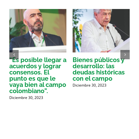
“Es posible llegar a
Bienes públicos y
acuerdos y lograr
desarrollo: las
consensos. El
deudas históricas
r
punto es que le
con el campo
e
vaya bien al campo
g
Diciembre 30, 2023
colombiano”.
y
e
Diciembre 30, 2023
c
D