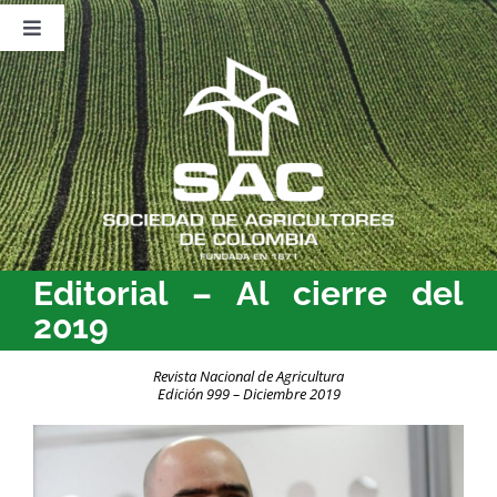
Saltar
al
Toggle
contenido
Navigation
Nosotros
Publicaciones
Sala de Prensa
Eventos
Editorial – Al cierre del
2019
Revista Nacional de Agricultura
Edición 999 – Diciembre 2019