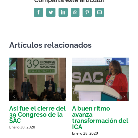
Comparta este artículo!
Facebook
Twitter
LinkedIn
WhatsApp
Pinterest
Correo
electrónico
Artículos relacionados
n
Así fue el cierre del
A buen ritmo
S
39 Congreso de la
avanza
SAC
transformación del
p
ICA
a
Enero 30, 2020
Enero 28, 2020
E