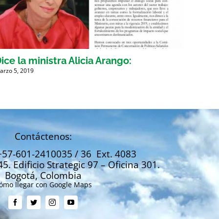
ice la ministra Alicia Arango:
La a
arzo 5, 2019
Marzo 5,
Contáctenos:
+57-601-2410035 / 36 Ext. 4083
45. Edificio Strategic 97 – Oficina 301.
Bogotá, Colombia
ómo llegar con Google Maps