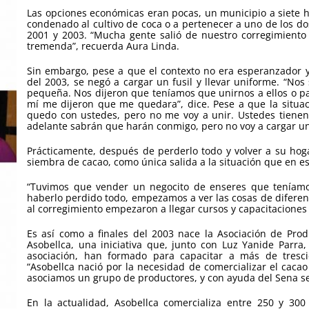
Las opciones económicas eran pocas, un municipio a siete h
condenado al cultivo de coca o a pertenecer a uno de los do
2001 y 2003. “Mucha gente salió de nuestro corregimient
tremenda”, recuerda Aura Linda.
Sin embargo, pese a que el contexto no era esperanzador 
del 2003, se negó a cargar un fusil y llevar uniforme. “Nos
pequeña. Nos dijeron que teníamos que unirnos a ellos o pag
mí me dijeron que me quedara”, dice. Pese a que la situac
quedo con ustedes, pero no me voy a unir. Ustedes tienen
adelante sabrán que harán conmigo, pero no voy a cargar un
Prácticamente, después de perderlo todo y volver a su hoga
siembra de cacao, como única salida a la situación que en es
“Tuvimos que vender un negocito de enseres que teníamos
haberlo perdido todo, empezamos a ver las cosas de difer
al corregimiento empezaron a llegar cursos y capacitacione
Es así como a finales del 2003 nace la Asociación de Prod
Asobellca, una iniciativa que, junto con Luz Yanide Parra
asociación, han formado para capacitar a más de trescie
“Asobellca nació por la necesidad de comercializar el cacao
asociamos un grupo de productores, y con ayuda del Sena se 
En la actualidad, Asobellca comercializa entre 250 y 300