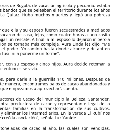
oras de Bogotá, de vocación agrícola y pecuaria, estaba
s bandos que se peleaban el territorio durante los años
o La Quitaz. Hubo muchos muertos y llegó una pobreza
y que ella y su esposo fueron secuestrados a mediados
 sacaron de casa, lejos, como cuatro horas a una casita
ar un rescate. A final, a mi esposo lo dejaron ir pero a
ión se tornaba más compleja, Aura Linda les dijo: “Me
 el poder. Yo camino hasta donde alcance y de ahí en
 fusil ni a ponerme uniforme”.
r, con su esposo y cinco hijos, Aura decide retomar la
e entonces se vivía.
, para darle a la guerrilla $10 millones. Después de
ente manera, encontramos palos de cacao abandonados y
s que empezamos a aprovechar”, cuenta.
uctores de Cacao del municipio la Belleza, Santander,
, otra productora de cacao y representante legal de la
ntas familias en la transformación de sus cultivos.
 y eliminar los intermediarios. En la vereda El Rubí nos
creó la asociación”, señala Luz Yanide.
 toneladas de cacao al año, las cuales son vendidas,