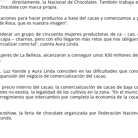
directamente, la Nacional de Chocolates. También trabaja en
 chocolate con marca propia.
aciones para hacer productos a base del cacao y comenzamos a pr
de Roca, que es nuestra imagen”.
iderar un grupo de cincuenta mujeres productoras de ca – cao, 
a capa – citarnos, pero con ello llegaron más retos que nos obli
rcializar como tal”, cuenta Aura Linda.
ujeres de La Belleza, alcanzaron a conseguir unos $30 millones de
.
s, Luz Yanide y Aura Linda coinciden en las dificultades que con
expansión del negocio de comercialización del cacao.
 precio interno del cacao, la comercialización de cacao de baja ca
tes no existía, la legalidad de los cultivos en la zona. “En el mu
rregimiento que intercambio por completo la economía de la coca 
ocoshow, la feria de chocolate organizada por Federación Naciona
mundo.