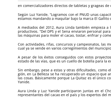
en comercializadores directos de tabletas y grageas de
Según Luz Yanide, “Logramos con el PNUD unas capacit
estamos mandando a maquilar bajo la marca El Gallito 
A mediados del 2012, Aura Linda también empieza a l
productivos. “Del DPS y el Sena enviaron personal par
las máquinas para moler el cacao, tostar, enfriar y come
Con actividades, rifas, concursos y campeonatos, las m
cual ya se vende en varios corregimientos del municipio
A pesar de los éxitos conseguidos con estos proyecto
estado de las vías, que es un cuello de botella para la 
Sin embargo, pese a estas y otras dificultades, como el
gión, en La Belleza se ha recuperado un espacio que an
las cosas. Básicamente porque La Quitaz es el único co
Yanide.
Aura Linda y Luz Yanide participaron juntas en el Ch
representantes del cacao en el país y los expertos del 