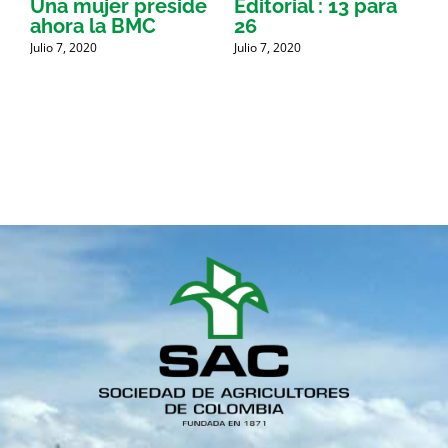
Una mujer preside
Editorial : 13 para
Í
ahora la BMC
26
A
Julio 7, 2020
Julio 7, 2020
J