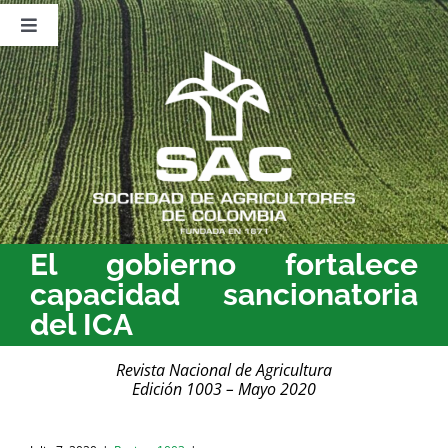
Saltar
al
Toggle
contenido
Navigation
Nosotros
Publicaciones
Sala de Prensa
Eventos
El gobierno fortalece
capacidad sancionatoria
del ICA
Revista Nacional de Agricultura
Edición 1003 – Mayo 2020