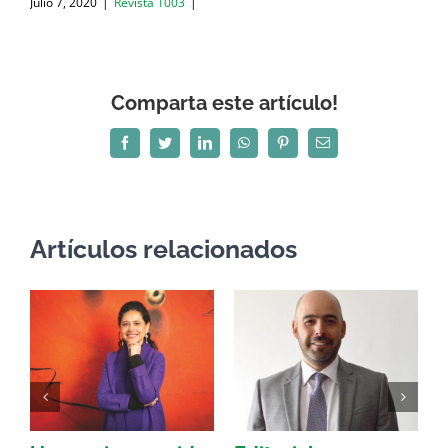
Julio 7, 2020
|
Revista 1003
|
Comparta este artículo!
Facebook
Twitter
LinkedIn
WhatsApp
Pinterest
Correo
electrónico
Artículos relacionados