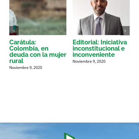
n
Carátula:
Editorial: Iniciativa
e
Colombia, en
inconstitucional e
C
deuda con la mujer
inconveniente
e
rural
Noviembre 9, 2020
N
Noviembre 9, 2020