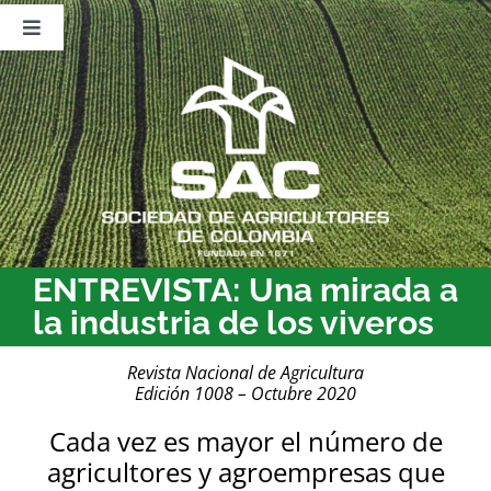
Saltar
al
Toggle
contenido
Navigation
Nosotros
Publicaciones
Sala de Prensa
Eventos
ENTREVISTA: Una mirada a
la industria de los viveros
Revista Nacional de Agricultura
Edición 1008 – Octubre 2020
Cada vez es mayor el número de
agricultores y agroempresas que