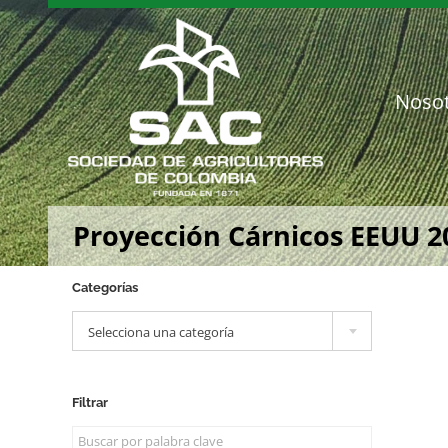
Saltar
al
contenido
Noso
Proyección Cárnicos EEUU 2
Categorías

Selecciona una categoría
Filtrar