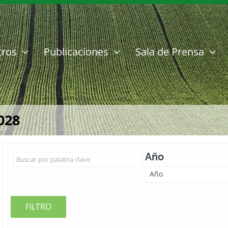
tros
Publicaciones
Sala de Prensa
028
Año
Año
FILTRO