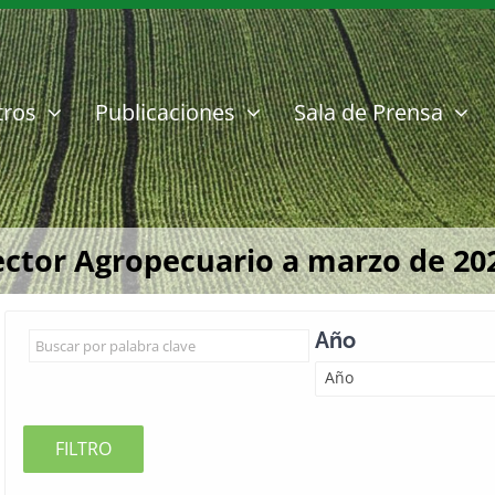
tros
Publicaciones
Sala de Prensa
ector Agropecuario a marzo de 20
Año
Año
FILTRO