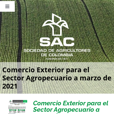
Saltar
al
Toggle
contenido
Navigation
Nosotros
Publicaciones
Sala de Prensa
Eventos
Comercio Exterior para el
Sector Agropecuario a marzo de
2021
Comercio Exterior para el
Sector Agropecuario a