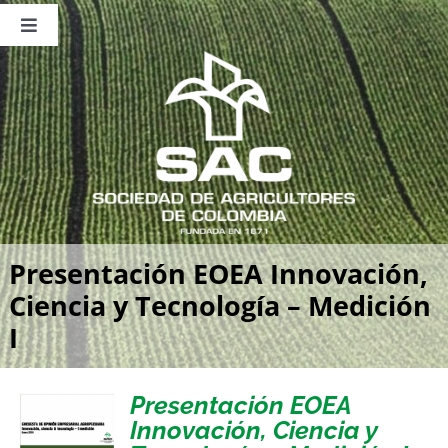
Saltar
al
Toggle
contenido
Navigation
Nosotros
Publicaciones
Sala de Prensa
Eventos
Presentación EOEA Innovación,
Ciencia y Tecnología – Medición
I
Presentación EOEA
Innovación, Ciencia y