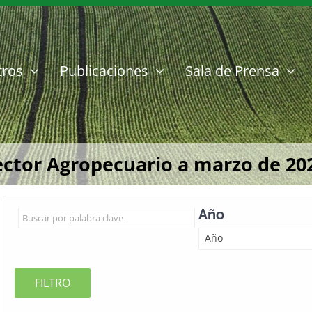
tros
Publicaciones
Sala de Prensa
ector Agropecuario a marzo de 20
Año
Año
FILTRO