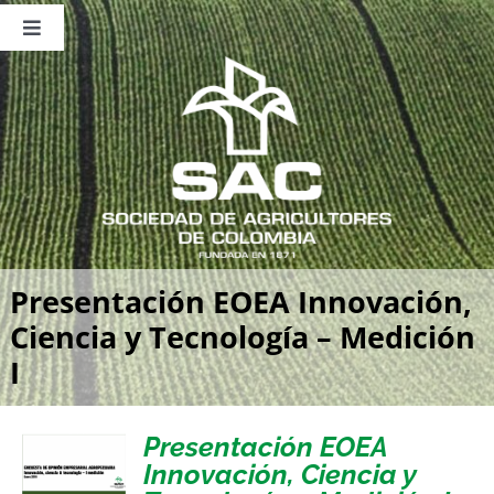
Saltar
al
Toggle
contenido
Navigation
Nosotros
Publicaciones
Sala de Prensa
Eventos
Presentación EOEA Innovación,
Ciencia y Tecnología – Medición
I
Presentación EOEA
Innovación, Ciencia y