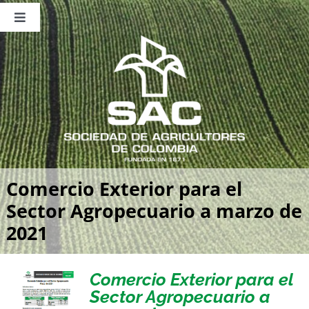
Saltar
al
Toggle
contenido
Navigation
Nosotros
Publicaciones
Sala de Prensa
Eventos
Comercio Exterior para el
Sector Agropecuario a marzo de
2021
Comercio Exterior para el
Sector Agropecuario a