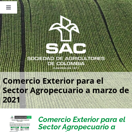
Saltar
al
Toggle
contenido
Navigation
Nosotros
Publicaciones
Sala de Prensa
Eventos
Comercio Exterior para el
Sector Agropecuario a marzo de
2021
Comercio Exterior para el
Sector Agropecuario a