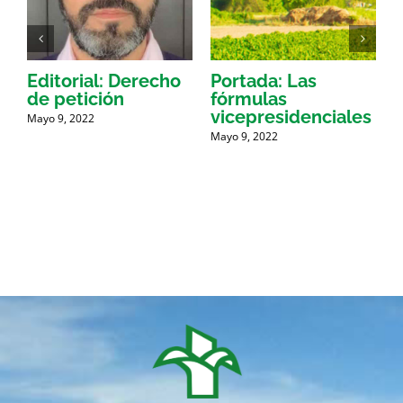
Editorial: Derecho
Portada: Las
de petición
fórmulas
b
vicepresidenciales
a
Mayo 9, 2022
Mayo 9, 2022
M