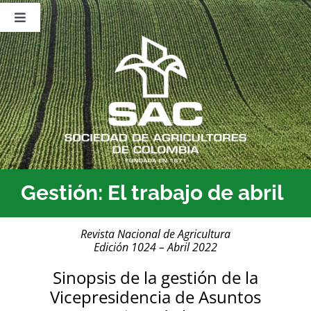
Saltar
al
Toggle
contenido
Navigation
Nosotros
Publicaciones
Sala de Prensa
Eventos
Gestión: El trabajo de abril
Revista Nacional de Agricultura
Edición 1024 – Abril 2022
Sinopsis de la gestión de la
Vicepresidencia de Asuntos