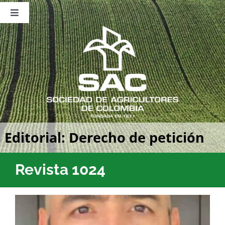
Saltar
al
Toggle
contenido
Navigation
Nosotros
Publicaciones
Sala de Prensa
Eventos
Editorial: Derecho de petición
Revista 1024